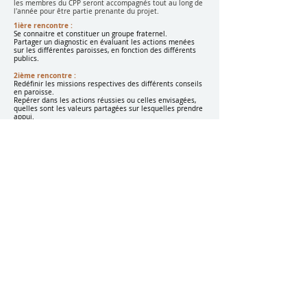
les membres du CPP seront accompagnés tout au long de
l'année pour être partie prenante du projet. ​​​
1ière rencontre :
Se connaitre et constituer un groupe fraternel.
Partager un diagnostic en évaluant les actions menées
sur les différentes paroisses, en fonction des différents
publics.
2ième rencontre :
Redéfinir les missions respectives des différents conseils
en paroisse.
Repérer dans les actions réussies ou celles envisagées,
quelles sont les valeurs partagées sur lesquelles prendre
appui.
3ième rencontre :
Ecrire en plusieurs temps et par cercles concentriques,
des visions pastorales intégrant les valeurs communes
jusqu'à l'obtention de la vision pastorale .
4ième rencontre :
A partir de la vision pastorale, vivre un temps créatif par
la pédagogie du "Forum ouvert" pour déterminer un
certain nombre de projets à mener pour l'année
suivante.
Pour lancer cette démarche dans votre ensemble
paroissial, prendre contact avec Michèle à l'adresse :
service.formation@diocese-tououse.org
Communauté paroissiale