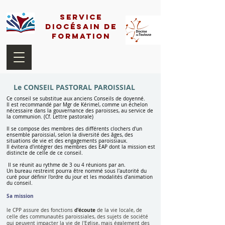
Service
Diocésain de
Formation
Le CONSEIL PASTORAL PAROISSIAL
Ce conseil se substitue aux anciens Conseils de doyenné.
Il est recommandé par Mgr de Kérimel, comme un échelon
nécessaire dans la gouvernance des paroisses, au service de
la communion. (Cf. Lettre pastorale)
Il se compose des membres des différents clochers d'un
ensemble paroissial, selon la diversité des âges, des
situations de vie et des engagements paroissiaux.
Il évitera d'intégrer des membres des EAP dont la mission est
distincte de celle de ce conseil.
Il se réunit au rythme de 3 ou 4 réunions par an.
Un bureau restreint pourra être nommé sous l'autorité du
curé pour définir l'ordre du jour et les modalités d'animation
du conseil.
​Sa mission
d'écoute
le CPP assure des fonctions
de la vie locale, de
celle des communautés paroissiales, des sujets de société
qui peuvent impacter la vie de l'Eglise, ​mais également des